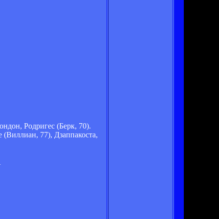
ндон, Родригес (Берк, 70).
 (Виллиан, 77), Дзаппакоста,
_