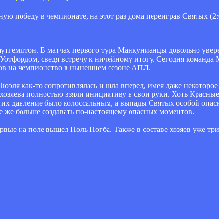
 победу в чемпионате, на этот раз дома переиграв Святых (2:0
утгемптон. В матчах первого тура Манкунианцы довольно увере
с Уотфордом, сведя встречу к ничейному итогу. Сегодня команда
тов на чемпионство в нынешнем сезоне АПЛ.
Пюэля как-то сопротивлялась и шла вперед, имея даже некоторо
хозяева полностью взяли инициативу в свои руки. Хоть Красные
 их давление было колоссальным, а выпады Святых особой опасн
е же больше создавать по-настоящему опасных моментов.
рвые на поле вышел Поль Погба. Также в составе хозяев уже три