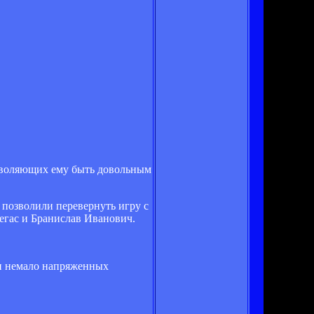
озволяющих ему быть довольным
позволили перевернуть игру с
егас и Бранислав Иванович.
ли немало напряженных