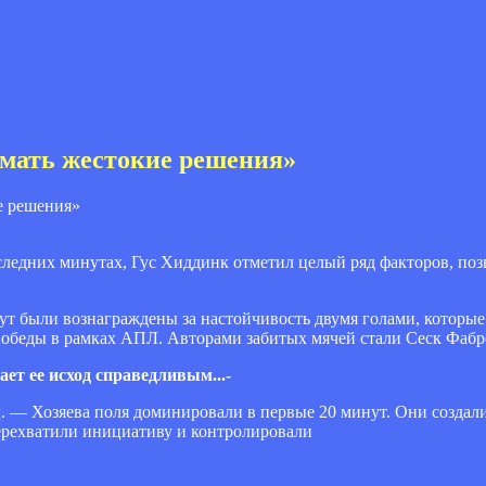
мать жестокие решения»
оследних минутах, Гус Хиддинк отметил целый ряд факторов, п
т были вознаграждены за настойчивость двумя голами, которые 
д победы в рамках АПЛ. Авторами забитых мячей стали Сеск Фабр
ет ее исход справедливым...-
. — Хозяева поля доминировали в первые 20 минут. Они созда
перехватили инициативу и контролировали