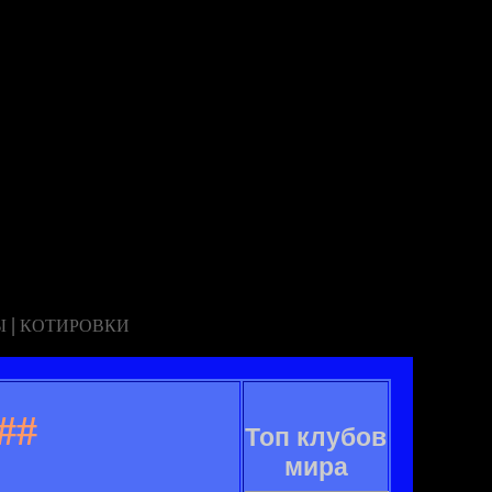
|
Ы
КОТИРОВКИ
##
Топ клубов
мира