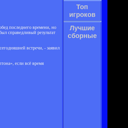
Топ
игроков
Лучшие
обед последнего времени, но
 был справедливый результат
сборные
сегодняшней встречи, - заявил
тона», если всё время