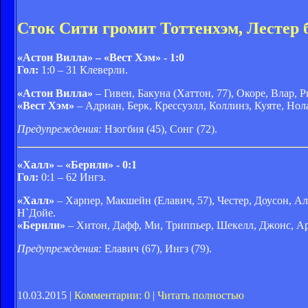
Сток Сити громит Тоттенхэм, Лестер 
«Астон Вилла» – «Вест Хэм» - 1:0
Гол:
1:0 – 31 Клеверли.
«Астон Вилла»
– Гивен, Бакуна (Хаттон, 77), Окоре, Влар, 
«Вест Хэм»
– Адриан, Берк, Крессуэлл, Коллинз, Куяте, Нола
Предупреждения:
Нзогбия (45), Сонг (72).
«Халл» – «Бернли» - 0:1
Гол:
0:1 – 62 Ингз.
«Халл»
– Харпер, Макшейн (Елавич, 57), Честер, Доусон, А
Н`Дойе.
«Бернли»
– Хитон, Дафф, Ми, Триппьер, Шекелл, Джонс, Арфи
Предупреждения:
Елавич (67), Ингз (79).
10.03.2015 |
Комментарии: 0
|
Читать полностью