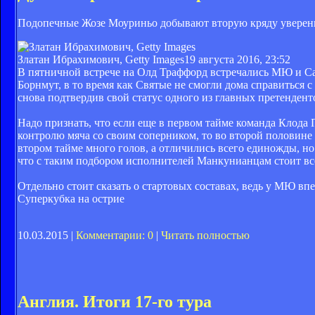
Подопечные Жозе Моуриньо добывают вторую кряду уверенную
Златан Ибрахимович, Getty Images
19 августа 2016, 23:52
В пятничной встрече на Олд Траффорд встречались МЮ и Са
Борнмут, в то время как Святые не смогли дома справиться 
снова подтвердив свой статус одного из главных претенден
Надо признать, что если еще в первом тайме команда Клода 
контролю мяча со своим соперником, то во второй половине 
втором тайме много голов, а отличились всего единожды, но
что с таким подбором исполнителей Манкунианцам стоит вс
Отдельно стоит сказать о стартовых составах, ведь у МЮ впе
Суперкубка на острие
10.03.2015 |
Комментарии: 0
|
Читать полностью
Англия. Итоги 17-го тура