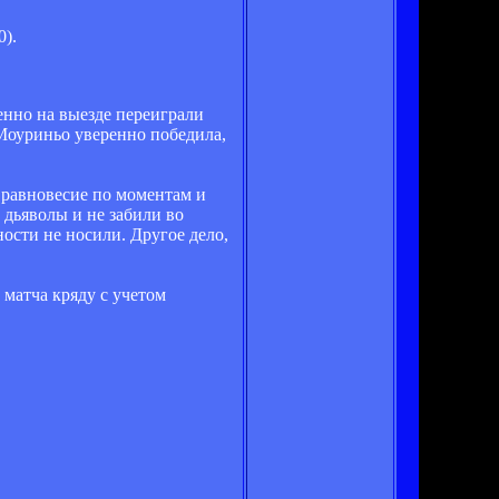
).
нно на выезде переиграли
 Моуриньо уверенно победила,
е равновесие по моментам и
 дьяволы и не забили во
ости не носили. Другое дело,
 матча кряду с учетом