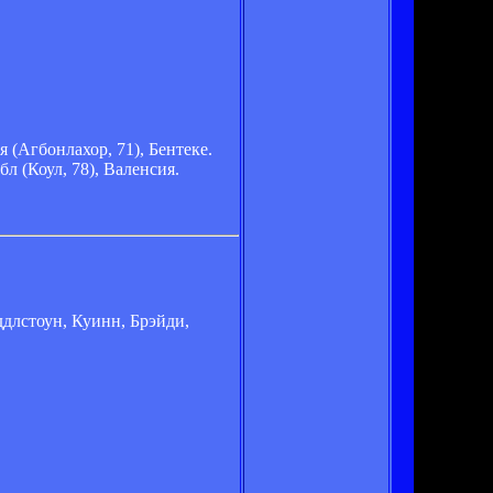
я (Агбонлахор, 71), Бентеке.
л (Коул, 78), Валенсия.
ддлстоун, Куинн, Брэйди,