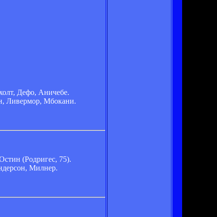
холт, Дефо, Аничебе.
н, Ливермор, Мбокани.
Остин (Родригес, 75).
ндерсон, Милнер.