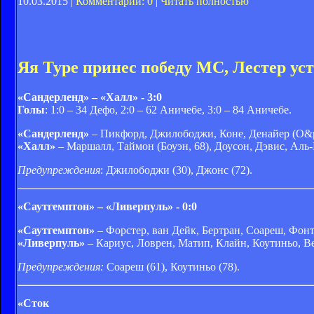
10.03.2015 |
Комментарии: 0
|
Читать полностью
Яя Туре принес победу МС, Лестер ус
«Сандерленд» – «Халл» - 3:0
Голы
: 1:0 – 34 Дефо, 2:0 – 62 Аничебе, 3:0 – 84 Аничебе.
«Сандерленд»
– Пикфорд, Джилободжи, Коне, Денайер (О&pr
«Халл»
– Маршалл, Таймон (Боуэн, 68), Доусон, Дэвис, Аль
Предупреждения
: Джилободжи (30), Джонс (72).
«Саутгемптон» – «Ливерпуль» - 0:0
«Саутгемптон»
– Форстер, ван Дейк, Бертран, Соареш, Фонте,
«Ливерпуль»
– Кариус, Ловрен, Матип, Клайн, Коутиньо, В
Предупреждения:
Соареш (61), Коутиньо (78).
«Сток