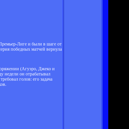
Премьер-Лиге и были в шаге от
серия победных матчей вернула
поряжении (Агуэро, Джеко и
оду недели он отрабатывал
ребовал голов: его задача
ов.