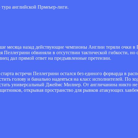
о тура английской Прмеьер-лиги.
ьше месяца назад действующие чемпионы Англии теряли очки в 
 Пеллегрини обвиняли в отсутствии тактической гибкости, но 
лиец дал прямой ответ на предъявленные претензии.
 старта встречи Пеллегрини остался без единого форварда в рас
устить голову и банально надеяться на класс исполнителей. По х
стать универсальный Джеймс Милнер. От англичанина никто не т
защитников, открывая пространство для рывков атакующих хавбек