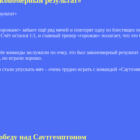
ономерный результат»
«горожане» забьют ещё ряд мячей и повторят одну из блестящих п
 Счёт остался 1:1, и главный тренер «горожан» полагает, что это
обе команды заслужили по очку, это был закономерный результат 
 но играли хорошо.
 стали упускать мяч – очень трудно играть с командой «Саутхэмп
беду над Саутгемптоном