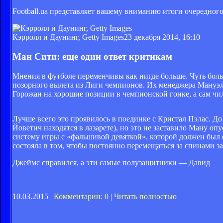
Football.ua представляет вашему вниманию итоги очередног
Кэрролл и Даунинг, Getty Images
23 декабря 2014, 16:10
Ман Сити: еще один ответ критикам
Мнения в футболе переменчивы как нигде больше. Чуть бол
позорного вылета из Лиги чемпионов. Их менеджера Мануэля
Горожан на хорошие позиции в чемпионской гонке, а сам чи
Лучше всего это проявилось в поединке с Кристал Пэлас. До
Йоветич находятся в лазарете), но это не заставило Ману оп
систему игры с «фальшивой девяткой», которой должен был 
состояла в том, чтобы постоянно перемещаться за спинами 
Джеймс справился, а эти самые полузащитники — Давид
10.03.2015 |
Комментарии: 0
|
Читать полностью