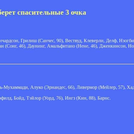
берет спасительные 3 очка
Ричардсон, Грилиш (Санчес, 90), Вествуд, Клеверли, Делф, Нзогби
н (Сонг, 46), Даунинг, Амальфитано (Нене, 46), Дженкинсон, Ноб
ль-Мухаммади, Алуко (Эрнандес, 66), Ливермор (Мейлер, 57), Ха
лд, Бойд, Тэйлор (Уорд, 76), Ингз (Кин, 88), Барнс.