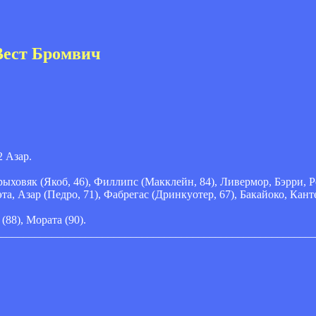
Вест Бромвич
2 Азар.
ыховяк (Якоб, 46), Филлипс (Макклейн, 84), Ливермор, Бэрри, Ро
а, Азар (Педро, 71), Фабрегас (Дринкуотер, 67), Бакайоко, Канте
 (88), Мората (90).
________________________________________________________