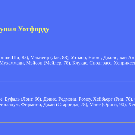
тупил Уотфорду
ime-Ши, 83), Макнейр (Лав, 88), Уотмор, Ндонг, Джонс, ван Ан
-Мухаммади, Мэйсон (Мейлер, 78), Клукас, Снодграсс, Хенриксе
 Буфаль (Лонг, 66), Дэвис, Редмонд, Ромеу, Хейбьерг (Рид, 78), 
ейналдум, Фирмино, Джан (Старридж, 78), Мане (Ориги, 90), Хе